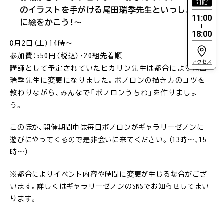
開館
のイラストを手がける尾田瑞季先生といっしょ
11:00
に絵をかこう！〜
18:00
8月2日（土）14時〜
参加費：550円（税込）・20組先着順
アクセス
講師として予定されていたヒカリン先生は都合により尾田
瑞季先生に変更になりました。ボノロンの描き方のコツを
教わりながら、みんなで「ボノロンうちわ」を作りましょ
う。
このほか、開催期間中は毎日ボノロンがギャラリーゼノンに
遊びにやってくるので是非会いに来てください。（13時〜、15
時〜）
※都合によりイベント内容や時間に変更が生じる場合がござ
います。詳しくはギャラリーゼノンのSNSでお知らせしてまい
ります。