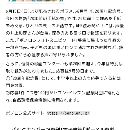
6月15日(日)より配布されるポラメル6月号は、20周年記念号。
今回の物語「20年前の手紙の巻」では、20年前土に埋めた手紙
をめぐる、ひとりの戦士のお話です。WEB読み聞かせには、声優
の井上和彦さんが登場。深みのある語り口で物語を彩ります。
また、「ボノロンフォト＆エピソード」募集に集まった作品の
一部を発表。子どもの頃にボノロンに励まされた経験など、読
者の方から心温まる声が寄せられました。
さらに、恒例の絵画コンクールも第20回を迎え、今年は特別な
取り組みが加わりました。応募は9月30日まで。
①「20周年記念賞」として、中学生以上の方も応募できる新部
門を設置。
②応募1件につき100円がセブン-イレブン記念財団に寄付さ
れ、自然環境保全活動に活用されます。
ボノロン公式サイト
https://bonolon.jp/
バックナンバーが復刊！電子書籍「ポラメル復刻