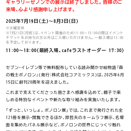
ギャラリーゼノンでの展示は終了しました。皆様のご
来場、心より感謝申し上げます。
2025年7月19日(土)〜8月3日(日)
※火曜定休
※7月21日(月祝)は、イベント開催のため11:00〜13:00の間はイベント
チケットをお持ちの方以外はご入場いただけません。一般入場は13:00
を予定しております。
11:00〜18:00(最終入場、cafeラストオーダー 17:30)
セブン-イレブン等で無料配布している読み聞かせ絵物語『森
の戦士ボノロン』(発行：株式会社コアミックス)は、2025年6月
15日に創刊20周年を迎えました。
これまで支えてくださった皆さまへ感謝を込めて、親子で楽
しめる特別なイベントや新たな取り組みを実施いたします。
「ずっと、いっしょ。ボノロン展」では、これまで発行された全
121冊を展示・閲覧できるほか、原哲夫のネームラフ展示、名場
面を集めたパネル展示など、ボノロンの世界にじっくり触れ